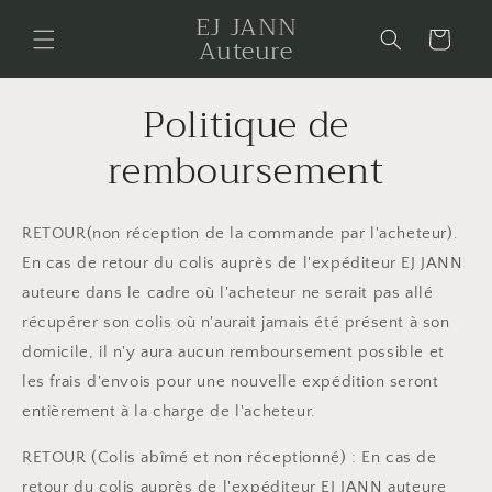
et
EJ JANN
passer
Panier
Auteure
au
contenu
Politique de
remboursement
RETOUR(non réception de la commande par l'acheteur).
En cas de retour du colis auprès de l'expéditeur EJ JANN
auteure dans le cadre où l'acheteur ne serait pas allé
récupérer son colis où n'aurait jamais été présent à son
domicile, il n'y aura aucun remboursement possible et
les frais d'envois pour une nouvelle expédition seront
entièrement à la charge de l'acheteur.
RETOUR (Colis abîmé et non réceptionné) :
En cas de
retour du colis auprès de l'expéditeur EJ JANN auteure